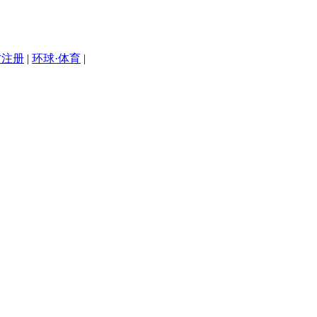
方注册
|
环球·体育
|