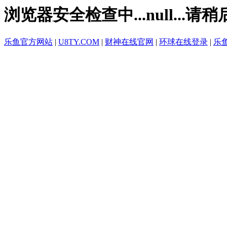
浏览器安全检查中...null...请稍
乐鱼官方网站
|
U8TY.COM
|
财神在线官网
|
环球在线登录
|
乐