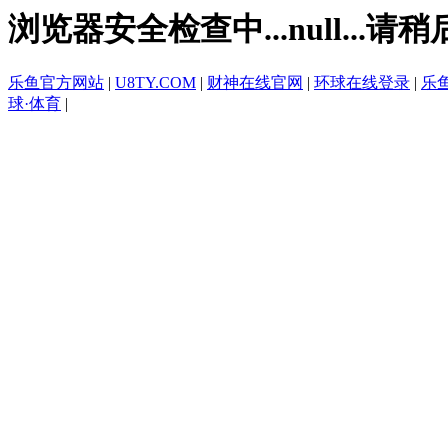
浏览器安全检查中...null...请稍
乐鱼官方网站
|
U8TY.COM
|
财神在线官网
|
环球在线登录
|
乐
球·体育
|