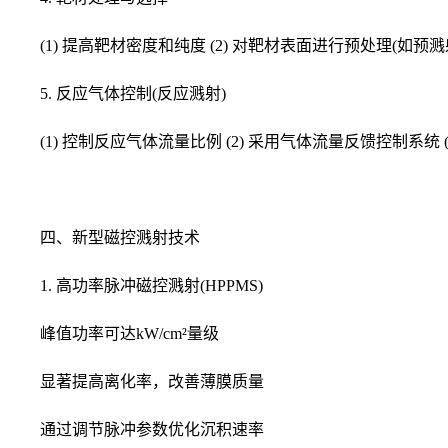
(1) 提高靶材密度和纯度 (2) 对靶材表面进行预处理(如预溅
5. 反应气体控制(反应溅射)
(1) 控制反应气体流量比例 (2) 采用气体流量反馈控制系统
四、新型磁控溅射技术
1. 高功率脉冲磁控溅射(HPPMS)
峰值功率可达kW/cm²量级
显著提高离化率，改善薄膜质量
通过调节脉冲参数优化沉积速率