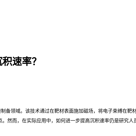
沉积速率？
薄膜制备领域。该技术通过在靶材表面施加磁场，将电子束缚在靶
点。然而，在实际应用中，如何进一步提高沉积速率仍是研究人