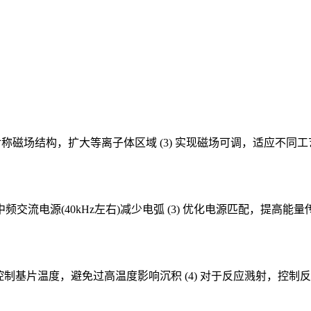
计非对称磁场结构，扩大等离子体区域 (3) 实现磁场可调，适应不同
中频交流电源(40kHz左右)减少电弧 (3) 优化电源匹配，提高能
m) (3) 控制基片温度，避免过高温度影响沉积 (4) 对于反应溅射，控