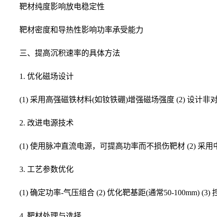
靶材纯度影响放电稳定性
靶材密度和导热性影响功率承受能力
三、提高沉积速率的具体方法
1. 优化磁场设计
(1) 采用高强磁铁材料(如钕铁硼)增强磁场强度 (2) 设
2. 改进电源技术
(1) 使用脉冲直流电源，可提高功率而不损伤靶材 (2) 采用
3. 工艺参数优化
(1) 确定功率-气压组合 (2) 优化靶基距(通常50-100m
4. 靶材处理与选择