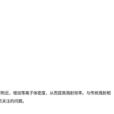
材附近，增加等离子体密度，从而提高溅射效率。与传统溅射相
员关注的问题。