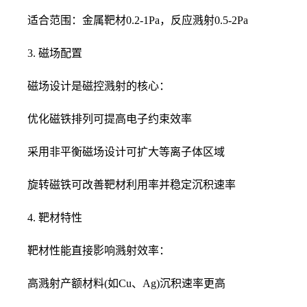
适合范围：金属靶材0.2-1Pa，反应溅射0.5-2Pa
3. 磁场配置
磁场设计是磁控溅射的核心：
优化磁铁排列可提高电子约束效率
采用非平衡磁场设计可扩大等离子体区域
旋转磁铁可改善靶材利用率并稳定沉积速率
4. 靶材特性
靶材性能直接影响溅射效率：
高溅射产额材料(如Cu、Ag)沉积速率更高