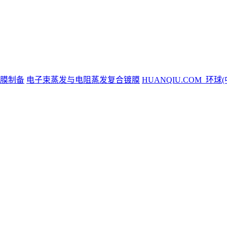
膜制备
电子束蒸发与电阻蒸发复合镀膜
HUANQIU.COM_环球(