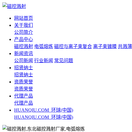
网站首页
关于我们
公司简介
产品中心
磁控溅射
电弧熔炼
磁控与离子束复合
离子束镀膜
共溅薄
新闻资讯
公司新闻
行业新闻
常见问题
招贤纳士
招贤纳士
资质荣誉
资质荣誉
代理产品
代理产品
HUANQIU.COM_环球(中国)
HUANQIU.COM_环球(中国)