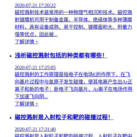
2020-07-21 17:20:22
磁控溅射技术是常用的一种物理气相沉积技术。磁控溅
射镀膜机可用于制备金属、半导体、绝缘体等多种薄膜
材料，具有设备成熟、易于控制、镀膜面积大、附着力
强等优点，因此被...
了解详情 +
浅析磁控溅射包括的种类都有哪些！
2020-07-21 17:25:05
磁控溅射的工作原理是指电子在电场E的作用下，在飞
向基片过程中与氩原子发生碰撞，使其电离产生出Ar正
离子和新的电子；新电子飞向基片，Ar离子在电场作用
下加速飞向阴...
了解详情 +
磁控溅射是入射粒子和靶的碰撞过程！
2020-07-21 17:31:40
磁控溅射是入射粒子和靶的碰撞过程。入射粒子在靶中