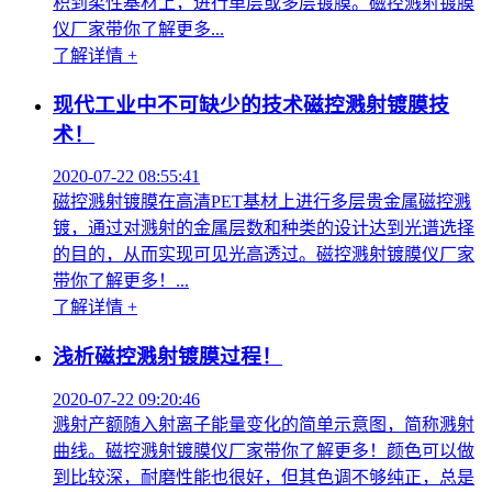
积到柔性基材上，进行单层或多层镀膜。磁控溅射镀膜
仪厂家带你了解更多...
了解详情 +
现代工业中不可缺少的技术磁控溅射镀膜技
术！
2020-07-22 08:55:41
磁控溅射镀膜在高清PET基材上进行多层贵金属磁控溅
镀，通过对溅射的金属层数和种类的设计达到光谱选择
的目的，从而实现可见光高透过。磁控溅射镀膜仪厂家
带你了解更多！...
了解详情 +
浅析磁控溅射镀膜过程！
2020-07-22 09:20:46
溅射产额随入射离子能量变化的简单示意图，简称溅射
曲线。磁控溅射镀膜仪厂家带你了解更多！颜色可以做
到比较深，耐磨性能也很好，但其色调不够纯正，总是