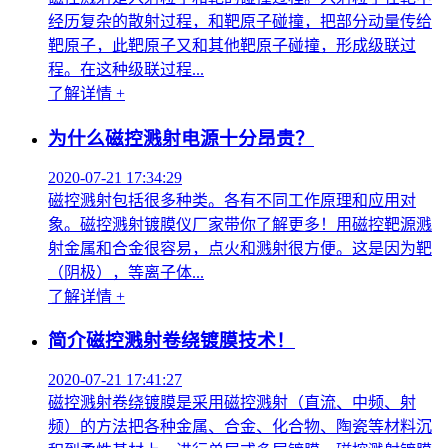
经历复杂的散射过程，和靶原子碰撞，把部分动量传给
靶原子，此靶原子又和其他靶原子碰撞，形成级联过
程。在这种级联过程...
了解详情 +
为什么磁控溅射电源十分昂贵？
2020-07-21 17:34:29
磁控溅射包括很多种类。各有不同工作原理和应用对
象。磁控溅射镀膜仪厂家带你了解更多！用磁控靶源溅
射金属和合金很容易，点火和溅射很方便。这是因为靶
（阴极），等离子体...
了解详情 +
简介磁控溅射卷绕镀膜技术！
2020-07-21 17:41:27
磁控溅射卷绕镀膜是采用磁控溅射（直流、中频、射
频）的方法把各种金属、合金、化合物、陶瓷等材料沉