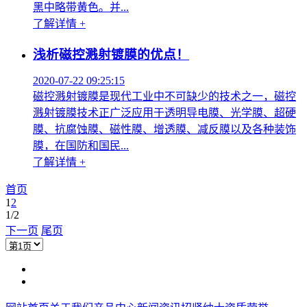
黑中略带黄色。并...
了解详情 +
浅析磁控溅射镀膜的优点！
2020-07-22 09:25:15
磁控溅射镀膜是现代工业中不可缺少的技术之一，磁控
溅射镀膜技术正广泛应用于透明导电膜、光学膜、超硬
膜、抗腐蚀膜、磁性膜、增透膜、减反膜以及各种装饰
膜，在国防和国民...
了解详情 +
首页
1
2
1/2
下一页
尾页