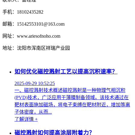
手机：18102435282
邮箱：15142553101@163.com
网址：www.ariesofnoho.com
地址：沈阳市浑南区祥瑞产业园
如何优化磁控溅射工艺以提高沉积速率？
2025-09-29 10:52:25
一、磁控溅射技术概述磁控溅射是一种物理气相沉积
(PVD)技术，广泛应用于薄膜制备领域。该技术通过在
靶材表面施加磁场，将电子束缚在靶材附近，增加等离
子体密度，从而...
了解详情 +
磁控溅射如何提高涂层附着力？