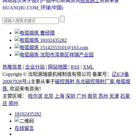
网站首页
关于我们
产品中心
新闻资讯
招贤纳士
资质荣誉
HUANQIU.COM_环球(中国)
曹经理
18102435282
15142553101@163.com
沈阳市浑南区祥瑞产业园
热推信息
|
企业分站
|
网站地图
|
RSS
|
XML
Copyright © 沈阳源瑞盛机械制造有限公司 备案号：
辽ICP备
20007928号-1
主要从事于
磁控溅射
,
东北磁控溅射厂家
,
电弧熔
炼
, 欢迎来电咨询！
主营区域：
哈尔滨
北京
上海
深圳
广州
南京
苏州
天津
石家
庄
郑州
18102435282
在线留言