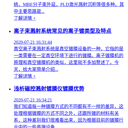
统，MBE分子束外延，PLD激光溅射沉积等很多种。其
中主要思路是...
了解详情 +
离子束溅射系统常见的离子镀类型及特点
2020-07-21 16:31:44
真空离子束溅射系统是真空镀膜设备的一种，它指的是
一类需要在一定真空环境下进行的镀膜。离子镀膜机的
原理和真空镀膜机的类似，这里就不多加赘述了。今
天，给大家简单介绍...
了解详情 +
浅析磁控溅射镀膜仪镀膜优势
2020-07-21 16:34:21
我们知道每一种镀膜方式的不同都有不一样的差异，这
处理根据镀膜的方式不同之外，还跟所镀的材料有关
系，这种差别我们很难看出来，因为根据目前的镀膜行
业中的一些高端设备...