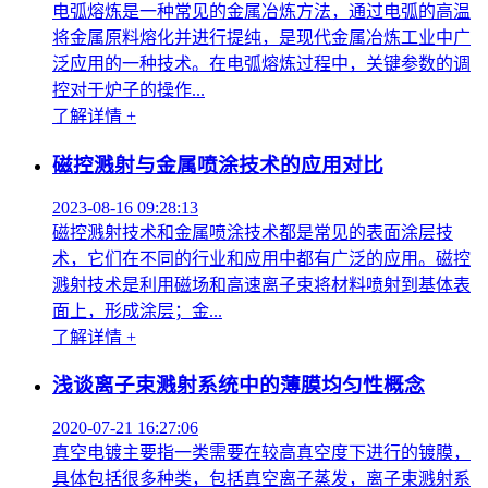
电弧熔炼是一种常见的金属冶炼方法，通过电弧的高温
将金属原料熔化并进行提纯，是现代金属冶炼工业中广
泛应用的一种技术。在电弧熔炼过程中，关键参数的调
控对于炉子的操作...
了解详情 +
磁控溅射与金属喷涂技术的应用对比
2023-08-16 09:28:13
磁控溅射技术和金属喷涂技术都是常见的表面涂层技
术，它们在不同的行业和应用中都有广泛的应用。磁控
溅射技术是利用磁场和高速离子束将材料喷射到基体表
面上，形成涂层；金...
了解详情 +
浅谈离子束溅射系统中的薄膜均匀性概念
2020-07-21 16:27:06
真空电镀主要指一类需要在较高真空度下进行的镀膜，
具体包括很多种类，包括真空离子蒸发，离子束溅射系