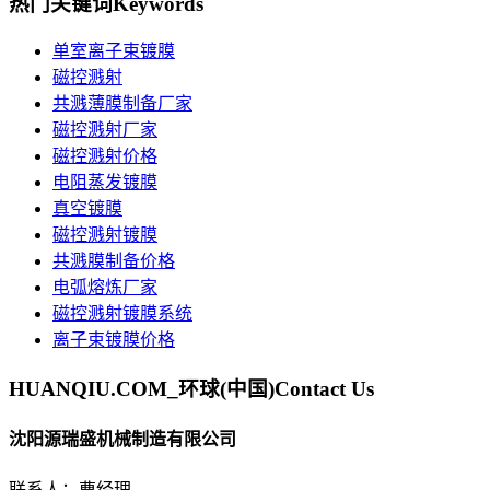
热门关键词
Keywords
单室离子束镀膜
磁控溅射
共溅薄膜制备厂家
磁控溅射厂家
磁控溅射价格
电阻蒸发镀膜
真空镀膜
磁控溅射镀膜
共溅膜制备价格
电弧熔炼厂家
磁控溅射镀膜系统
离子束镀膜价格
HUANQIU.COM_环球(中国)
Contact Us
沈阳源瑞盛机械制造有限公司
联系人：曹经理