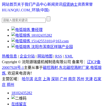
网站首页
关于我们
产品中心
新闻资讯
招贤纳士
资质荣誉
HUANQIU.COM_环球(中国)
曹经理
18102435282
15142553101@163.com
沈阳市浑南区祥瑞产业园
热推信息
|
企业分站
|
网站地图
|
RSS
|
XML
Copyright © 沈阳源瑞盛机械制造有限公司 备案号：
辽ICP备
20007928号-1
主要从事于
磁控溅射
,
东北磁控溅射厂家
,
电弧熔
炼
, 欢迎来电咨询！
主营区域：
哈尔滨
北京
上海
深圳
广州
南京
苏州
天津
石家
庄
郑州
18102435282
在线留言